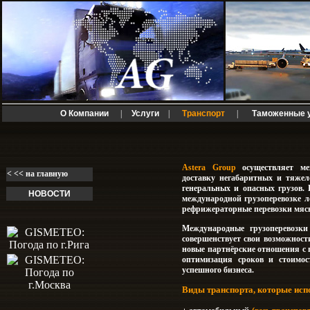
О Компании
|
Услуги
|
Транспорт
|
Таможенные 
Astera Group
осуществляет меж
< << на главную
доставку негабаритных и тяжел
генеральных и опасных грузов. 
НОВОСТИ
международной грузоперевозке л
рефрижераторные перевозки мясн
Международные грузоперевозки
совершенствует свои возможност
новые партнёрские отношения с 
оптимизация сроков и стоимос
успешного бизнеса.
Виды транспорта, которые исп